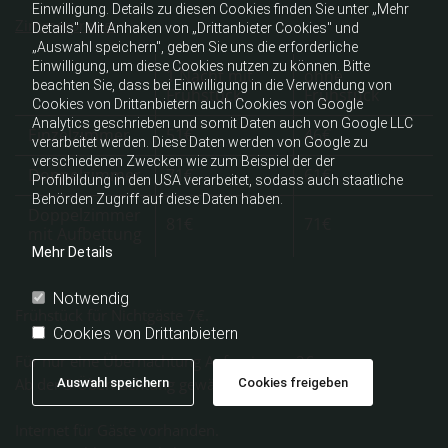
Einwilligung. Details zu diesen Cookies finden Sie unter „Mehr
Zimmerpreise:
Details". Mit Anhaken von „Drittanbieter Cookies" und
„Auswahl speichern", geben Sie uns die erforderliche
Einwilligung, um diese Cookies nutzen zu können. Bitte
1 Nacht mit
ohne
beachten Sie, dass bei Einwilligung in die Verwendung von
Frühstück
Frühstück
Cookies von Drittanbietern auch Cookies von Google
Analytics geschrieben und somit Daten auch von Google LLC
Einzelzimmer
51€
46€
verarbeitet werden. Diese Daten werden von Google zu
verschiedenen Zwecken wie zum Beispiel der der
Doppelzimmer
71€
61€
Profilbildung in den USA verarbeitet, sodass auch staatliche
Behörden Zugriff auf diese Daten haben.
Doppelzimmer
81€
71€
mit Aufbettung
Mehr Details
Notwendig
Frühstück für Nichtgäste 7€.
Cookies von Drittanbietern
Für nur eine Übernachtung Aufpreis von 2€.
Ab der 5 Übernachtung gewähren wir 2€ Rabatt.
Auswahl speichern
Cookies freigeben
Internet für Gäste vorhanden.