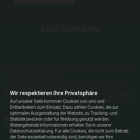
LEISTUNGEN
Vermietung von modernen Zimmern mit reichhaltigem
Frühstück. Ausstattung der Zimmer mit Dusche, WC,
Flachbildschirm und Fön.
Im Haus befindet sich die Gaststätte Georgenklause,
eine Kegelbahn und angrenzend ein herrlicher
Wir respektieren Ihre Privatsphäre
Biergarten im Grünen. Fußläufige zentrale Lage unweit
vom Stadtkern, vom Bahnhof und vom Stadtpark. Die
Auf unserer Seite kommen Cookies von uns und
Autobahn A4 ist nur 1km entfernt.
Drittanbietern zum Einsatz. Dazu zählen Cookies, die zur
optimalen Ausgestaltung der Website, zu Tracking- und
B & B
Statistikzwecken oder für Werbung genutzt werden.
Bed and Breakfast
Weitergehende Informationen erhalten Sie in unserer
Datenschutzerklärung. Für alle Cookies, die nicht zum Betrieb
der Seite essentiell notwendig sind, benötigen wir Ihre